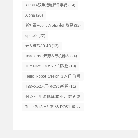
ALOHA双手远程操作手臂
(19)
Aloha
(26)
斯坦福Mobile Aloha使用教程
(32)
epuck2
(22)
无人机Z410-4B
(13)
ToddlerBot开源人形机器人
(24)
TurtleBot3 ROS2入门教程
(18)
Hello Robot Stretch 3入门教程
(14)
TB3+X52入门(ROS2)教程
(11)
伯克利开源低成本的示教神器
GELLO
(13)
TurtleBot3-A2雷达ROS1教程
(16)