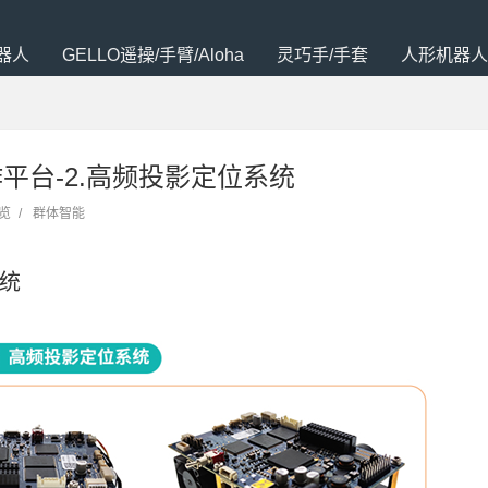
器人
GELLO遥操/手臂/Aloha
灵巧手/手套
人形机器人
平台-2.高频投影定位系统
浏览
/
群体智能
统