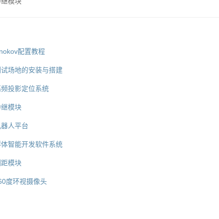
中继模块
.nokov配置教程
测试场地的安装与搭建
高频投影定位系统
中继模块
机器人平台
群体智能开发软件系统
测距模块
360度环视摄像头