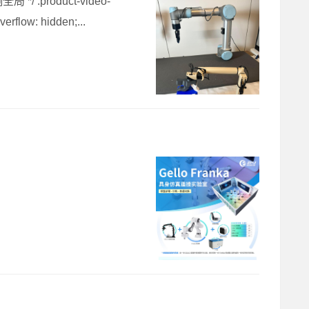
product-video-
erflow: hidden;...