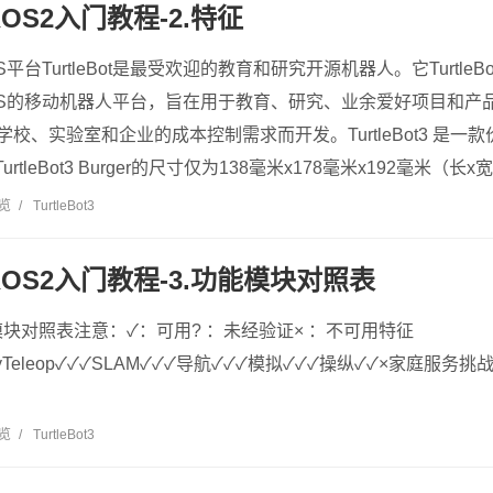
3 ROS2入门教程-2.特征
平台TurtleBot是最受欢迎的教育和研究开源机器人。它Turtle
OS的移动机器人平台，旨在用于教育、研究、业余爱好项目和产
专为满足学校、实验室和企业的成本控制需求而开发。TurtleBot3 
rtleBot3 Burger的尺寸仅为138毫米x178毫米x192毫米（长x宽
浏览
/
TurtleBot3
t3 ROS2入门教程-3.功能模块对照表
块对照表注意：✓：可用? ：未经验证× ：不可用特征
JazzyTeleop✓✓✓SLAM✓✓✓导航✓✓✓模拟✓✓✓操纵✓✓×家庭服
浏览
/
TurtleBot3