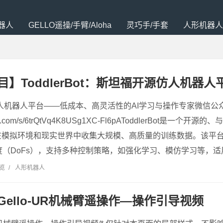
器人
GELLO遥操/手臂/Aloha
灵巧手/手套
人形机器人
】ToddlerBot：斯坦福开源仿人机器人
: 开源仿人机器人平台——低成本、高灵活性的AI学习与操作专家微信
xin.qq.com/s/6trQtVq4K8USg1XC-Fl6pAToddlerBot
在模拟环境和现实世界中收集大规模、高质量的训练数据。该平
度（DoFs），支持多种控制策略，如强化学习、模仿学习等，适
浏览
/
人形机器人
Gello-UR机械臂遥操作—操作引导视频