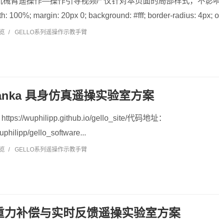
机械臂遥操作—操作引导视频/* 仅针对本页面的局部样式，不影响全局 */ .
h: 100%; margin: 20px 0; background: #fff; border-radius: 4px; ov
浏览
/
GELLO系列遥操作示教手臂
 Franka 具身仿真遥操实验室方案
//wuphilipp.github.io/gello_site/代码地址：
uphilipp/gello_software...
浏览
/
GELLO系列遥操作示教手臂
R 重力补偿与实时反馈遥操实验室方案