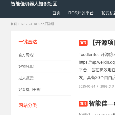
智能佳机器人知识社区
首页
ROS开源平台
轮式机
首页
> TurtleBot3 ROS2入门教程
【开源项目
一键直达
置顶
ToddlerBot
官方网站！
https://mp.wei
好物分享！
平台，旨在高效地
发，具备30个自由
过来逛逛！
2025-06-24
/
2899 次
好看有用干货！
智能佳—
置顶
网站分类