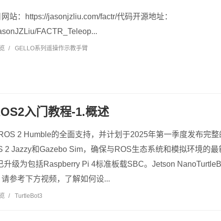
ttps://jasonjzliu.com/factr/代码开源地址：
/JasonJZLiu/FACTR_Teleop...
浏览
/
GELLO系列遥操作示教手臂
3 ROS2入门教程-1.概述
获得对ROS 2 Humble的全面支持，并计划于2025年第一季度发
2 Jazzy和Gazebo Sim，确保与ROS生态系统和模拟环境的最
平台已升级为包括Raspberry Pi 4标准板载SBC。Jetson NanoTurt
SBC。请参考下方视频，了解如何设...
浏览
/
TurtleBot3