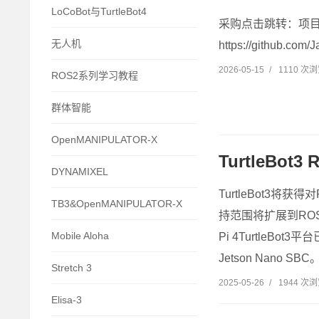
LoCoBot与TurtleBot4
采购点击跳转：项目网站：h
无人机
https://github.com
2026-05-15
/
1110 次
ROS2系列学习教程
群体智能
OpenMANIPULATOR-X
TurtleBot
DYNAMIXEL
TurtleBot3将
TB3&OpenMANIPULATOR-X
持范围将扩展到ROS 
Mobile Aloha
Pi 4TurtleBot3
Jetson Nano 
Stretch 3
2025-05-26
/
1944 次
Elisa-3