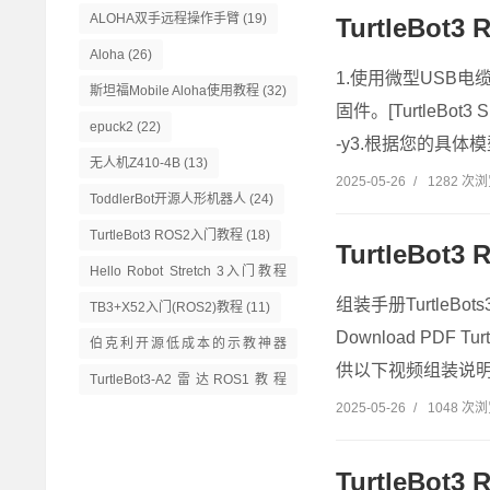
ALOHA双手远程操作手臂
(19)
TurtleBot
Aloha
(26)
1.使用微型USB电缆将
斯坦福Mobile Aloha使用教程
(32)
固件。[TurtleBot3 SBC
epuck2
(22)
-y3.根据您的具体模型，
无人机Z410-4B
(13)
2025-05-26
/
1282 次
ToddlerBot开源人形机器人
(24)
TurtleBot3 ROS2入门教程
(18)
TurtleBo
Hello Robot Stretch 3入门教程
(14)
组装手册TurtleBot
TB3+X52入门(ROS2)教程
(11)
Download PDF Tu
伯克利开源低成本的示教神器
供以下视频组装说明。
GELLO
(13)
TurtleBot3-A2雷达ROS1教程
2025-05-26
/
1048 次
(16)
TurtleBot