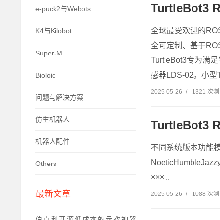
TurtleBot
e-puck2与Webots
全球最受欢迎的ROS
K4与Kilobot
全可定制、基于R
Super-M
TurtleBot3
感器LDS-02。小型Tu
Bioloid
2025-05-26
/
1321 次
问题与解决方案
仿生机器人
TurtleBo
机器人配件
不同系统版本功能模
NoeticHumble
Others
×××...
最新文章
2025-05-26
/
1088 次
伯克利开源低成本的示教神器