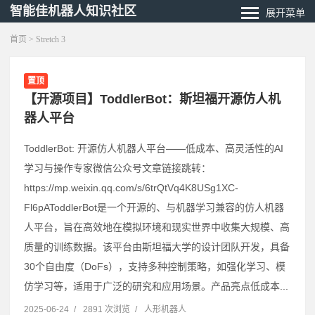
智能佳机器人知识社区
展开菜单
首页
>
Stretch 3
置顶
【开源项目】ToddlerBot：斯坦福开源仿人机
器人平台
ToddlerBot: 开源仿人机器人平台——低成本、高灵活性的AI
学习与操作专家微信公众号文章链接跳转：
https://mp.weixin.qq.com/s/6trQtVq4K8USg1XC-
Fl6pAToddlerBot是一个开源的、与机器学习兼容的仿人机器
人平台，旨在高效地在模拟环境和现实世界中收集大规模、高
质量的训练数据。该平台由斯坦福大学的设计团队开发，具备
30个自由度（DoFs），支持多种控制策略，如强化学习、模
仿学习等，适用于广泛的研究和应用场景。产品亮点低成本...
2025-06-24
/
2891 次浏览
/
人形机器人