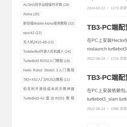
ALOHA双手远程操作手臂
(19)
2024-02-22
/
1173 次
Aloha
(26)
斯坦福Mobile Aloha使用教程
(32)
TB3-PC端配
epuck2
(22)
在PC上安装Hector依赖包
无人机Z410-4B
(13)
roslaunch turtlebot
ToddlerBot开源人形机器人
(24)
2022-08-24
/
1724 次
TurtleBot3 ROS2入门教程
(18)
Hello Robot Stretch 3入门教程
TB3-PC端配
(14)
TB3+X52入门(ROS2)教程
(11)
伯克利开源低成本的示教神器
在PC上安装依赖包。sudo 
GELLO
(13)
TurtleBot3-A2雷达ROS1教程
turtlebot3_slam tur
(16)
2022-08-24
/
1596 次