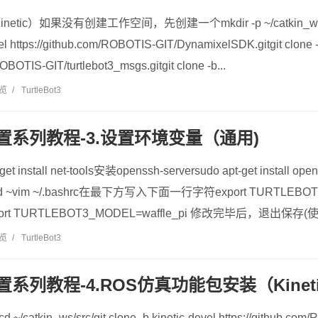
ic）如果没有创建工作空间，先创建一个mkdir -p ~/catkin_ws/srccd 
vel https://github.com/ROBOTIS-GIT/DynamixelSDK.gitgit clone -
ROBOTIS-GIT/turtlebot3_msgs.gitgit clone -b...
浏览
/
TurtleBot3
配置系列教程-3.设置环境变量（通用)
-get install net-tools安装openssh-serversudo apt-get insta
vim ~/.bashrc在最下方写入下面一行字符export TURTLEBOT3
xport TURTLEBOT3_MODEL=waffle_pi 修改完毕后，退出保存(
浏览
/
TurtleBot3
置系列教程-4.ROS仿真功能包安装（Kinetic M
/catkin_ws/src/git clone -b kinetic-devel https://github.com