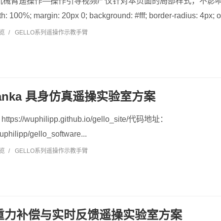
机械臂遥操作—操作引导视频/* 仅针对本页面的局部样式，不影响全局 */ .
h: 100%; margin: 20px 0; background: #fff; border-radius: 4px; ov
浏览
/
GELLO系列遥操作示教手臂
 Franka 具身仿真遥操实验室方案
//wuphilipp.github.io/gello_site/代码地址：
uphilipp/gello_software...
浏览
/
GELLO系列遥操作示教手臂
R 重力补偿与实时反馈遥操实验室方案