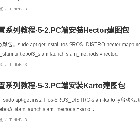
浏览
/
TurtleBot3
置系列教程-5-2.PC端安装Hector建图包
。sudo apt-get install ros-$ROS_DISTRO-hector-mapp
3_slam turtlebot3_slam.launch slam_methods:=hector...
浏览
/
TurtleBot3
置系列教程-5-3.PC端安装Karto建图包
apt-get install ros-$ROS_DISTRO-slam-karto -y启动Ka
tlebot3_slam.launch slam_methods:=karto...
浏览
/
TurtleBot3