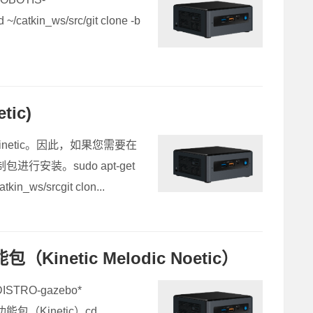
/catkin_ws/src/git clone -b
ic)
Kinetic。因此，如果您需要在
进行安装。sudo apt-get
atkin_ws/srcgit clon...
netic Melodic Noetic）
DISTRO-gazebo*
OS功能包（Kinetic）cd