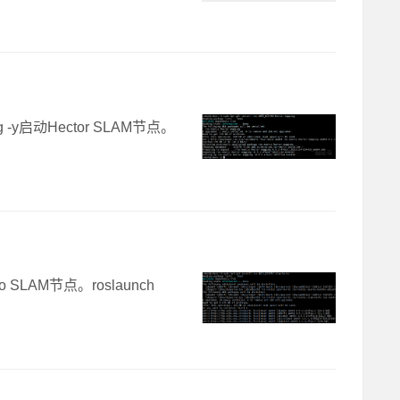
ing -y启动Hector SLAM节点。
rto SLAM节点。roslaunch