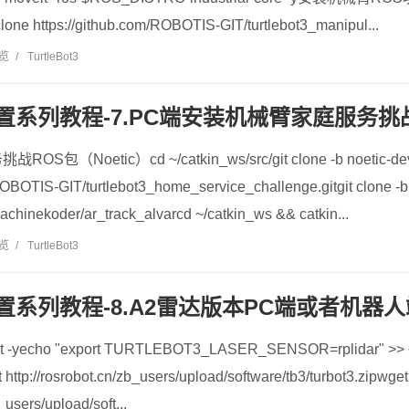
 clone https://github.com/ROBOTIS-GIT/turtlebot3_manipul...
浏览
/
TurtleBot3
配置系列教程-7.PC端安装机械臂家庭服务挑战
（Noetic）cd ~/catkin_ws/src/git clone -b noetic-de
ROBOTIS-GIT/turtlebot3_home_service_challenge.gitgit clone -b
machinekoder/ar_track_alvarcd ~/catkin_ws && catkin...
浏览
/
TurtleBot3
端配置系列教程-8.A2雷达版本PC端或者机
wget -yecho "export TURTLEBOT3_LASER_SENSOR=rplidar" >> ~
 http://rosrobot.cn/zb_users/upload/software/tb3/turbot3.zipwget
_users/upload/soft...