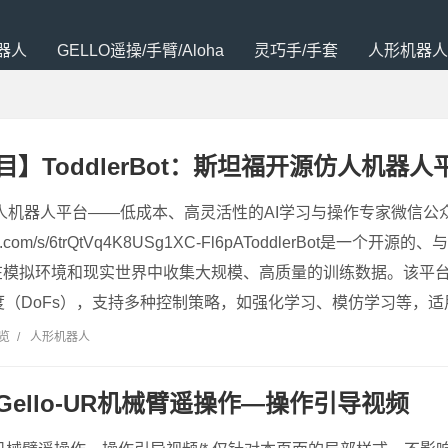
器人
GELLO遥操/手臂/Aloha
灵巧手/手套
人形机器人
】ToddlerBot：斯坦福开源仿人机器人
: 开源仿人机器人平台——低成本、高灵活性的AI学习与操作专家微信
xin.qq.com/s/6trQtVq4K8USg1XC-Fl6pAToddlerBot
在模拟环境和现实世界中收集大规模、高质量的训练数据。该平
度（DoFs），支持多种控制策略，如强化学习、模仿学习等，适
浏览
/
人形机器人
Gello-UR机械臂遥操作—操作引导视频