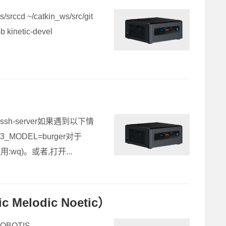
~/catkin_ws/src/git
b kinetic-devel
ll openssh-server如果遇到以下情
_MODEL=burger对于
使用:wq)。或者,打开...
elodic Noetic）
/ROBOTIS-