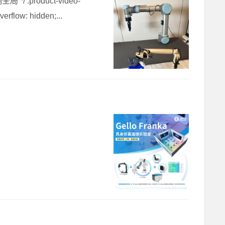
product-video-
erflow: hidden;...