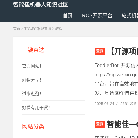
智能佳机器人知识社区
首页
ROS开源平台
轮式机
首页
> TB3-PC端配置系列教程
【开源项目
一键直达
置顶
ToddlerBot
官方网站！
https://mp.wei
好物分享！
平台，旨在高效地
发，具备30个自由
过来逛逛！
2025-06-24
/
2881 次
好看有用干货！
智能佳—
置顶
网站分类