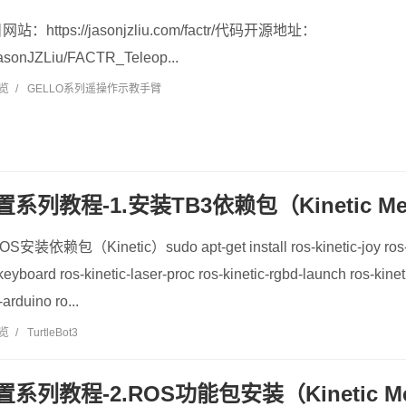
ttps://jasonjzliu.com/factr/代码开源地址：
/JasonJZLiu/FACTR_Teleop...
浏览
/
GELLO系列遥操作示教手臂
系列教程-1.安装TB3依赖包（Kinetic Melo
Kinetic）sudo apt-get install ros-kinetic-joy ros-kinet
-keyboard ros-kinetic-laser-proc ros-kinetic-rgbd-launch ros-kin
-arduino ro...
浏览
/
TurtleBot3
置系列教程-2.ROS功能包安装（Kinetic Melo