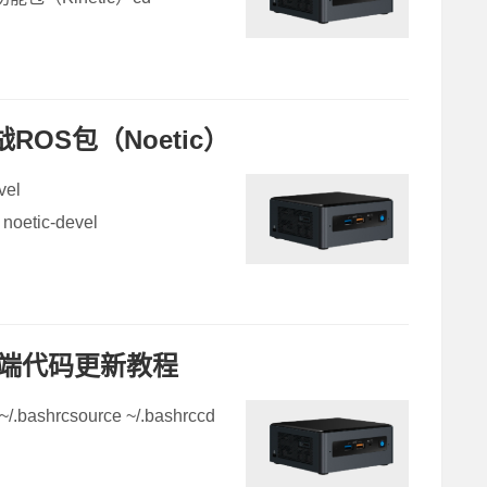
ROS包（Noetic）
vel
 noetic-devel
器人端代码更新教程
/.bashrcsource ~/.bashrccd