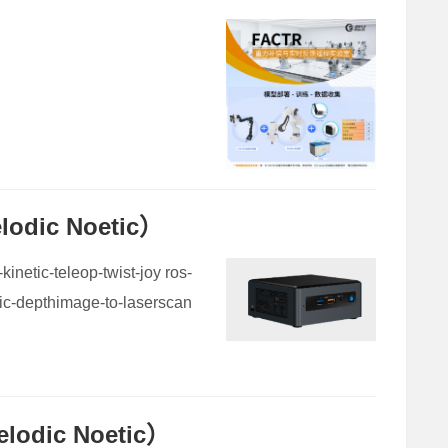
dic Noetic）
ic-teleop-twist-joy ros-
etic-depthimage-to-laserscan
dic Noetic）