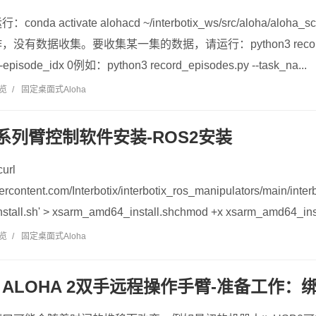
 activate alohacd ~/interbotix_ws/src/aloha/aloha_scr
数据收集。要收集某一集的数据，请运行：python3 record_episo
-episode_idx 0例如：python3 record_episodes.py --task_na...
浏览
/
固定桌面式Aloha
ix X系列臂控制软件安装-ROS2安装
curl
sercontent.com/Interbotix/interbotix_ros_manipulators/main/inte
tall.sh' > xsarm_amd64_install.shchmod +x xsarm_amd64_insta
浏览
/
固定桌面式Aloha
ALOHA 2双手远程操作手臂-准备工作：