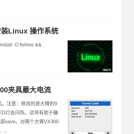
Linux 操作系统
all -O fishros && .
300夹具最大电流
腕电机。注意：修改的是大臂的9
座上的LED灯会闪烁。这将有助于确
部save。对两个大臂VX300
..