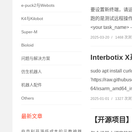
e-puck2与Webots
要设置新终端，请运行：conda
跑的是测试远程操作，没有
K4与Kilobot
<your task_name> -
Super-M
2025-03-20
/
1468 次
Bioloid
Interbot
问题与解决方案
sudo apt install curl
仿生机器人
'https://raw.githubu
机器人配件
64/xsarm_amd64_ins
Others
2025-01-01
/
1327 次
最新文章
【开源项目】
伯克利开源低成本的示教神器