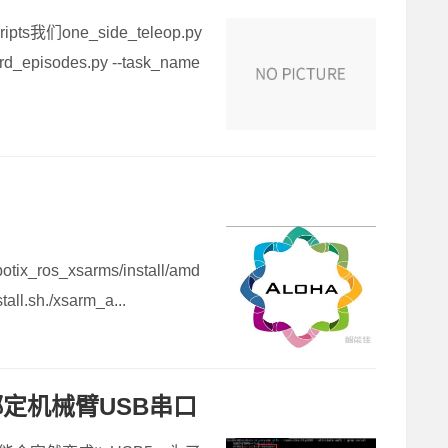
ipts我们one_side_teleop.py
des.py --task_name
rbotix_ros_xsarms/install/amd
ll.sh./xsarm_a...
绑定机械臂USB串口