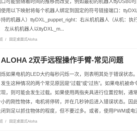
口可能会随着时间的推移而改变，例如最初的机器人ttyUSB0可能
用以下映射将每个机器人绑定到固定的符号链接端口：ttyDXL_mas
机器人）ttyDXL_puppet_right：右从机机器人（从机：执行任务
eft： 左从机机器人以ttyDXL_m...
浏览
/
固定桌面式Aloha
ALOHA 2双手远程操作手臂-常见问题
闪烁如果电机的LED大约每秒闪烁一次，则表明其处于错误状态
发生这种情况的两个常见原因是“过载”或“过热”。如果电机被
实现，则可能会发生过载。如果使用两指夹具进行位置控制，通
个小的刚性物体，电机将停转，并在几秒钟后进入错误状态。因
闭到足以抓住物体的程度，但不要过多。或者，使用PWM或电流控
浏览
/
固定桌面式Aloha