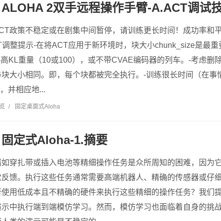
LOHA 2双手远程操作手臂-A.ACT调试
的ACT政策不稳定或在剧集中间暂停，请训练更长时间！成功率和
调整提示-在将ACT应用于新环境时，块大小chunk_size是
高KL重量（10或100），或不带CVAE编码器的列车。-考虑删除te
块大小相同。即，每个块都被完全执行。-训练很长时间（在事
小，并相应地...
浏览
/
固定桌面式Aloha
定式Aloha-1.摘要
诸如穿扎带或插入电池等精细操作任务是众所周知的困难，因为
觉反馈。执行这些任务通常需要高端机器人、精确的传感器或仔
否使用低成本且不精确的硬件来执行这些精细的操作任务？我们
演示中执行端到端模仿学习。然而，模仿学习也面临着自身的挑