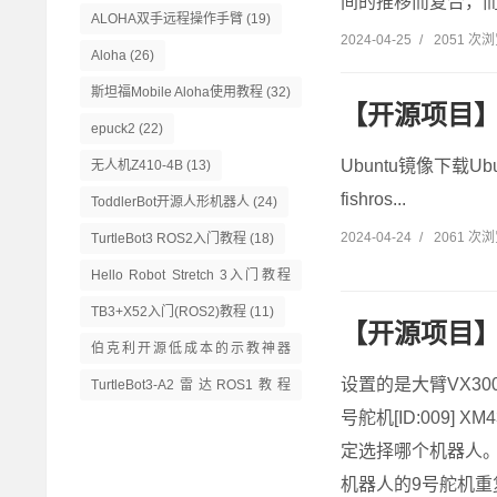
间的推移而复合，而
ALOHA双手远程操作手臂
(19)
2024-04-25
/
2051 次
Aloha
(26)
斯坦福Mobile Aloha使用教程
(32)
【开源项目】A
epuck2
(22)
Ubuntu镜像下载Ubuntu 2
无人机Z410-4B
(13)
fishros...
ToddlerBot开源人形机器人
(24)
2024-04-24
/
2061 次
TurtleBot3 ROS2入门教程
(18)
Hello Robot Stretch 3入门教程
(14)
TB3+X52入门(ROS2)教程
(11)
【开源项目】
伯克利开源低成本的示教神器
GELLO
(13)
设置的是大臂VX30
TurtleBot3-A2雷达ROS1教程
号舵机[ID:009] 
(16)
定选择哪个机器人。找到
机器人的9号舵机重