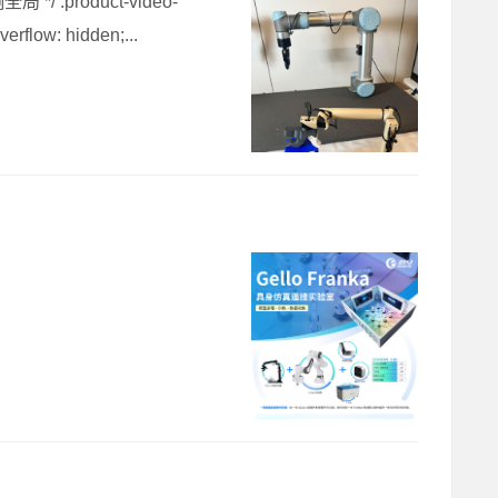
product-video-
erflow: hidden;...