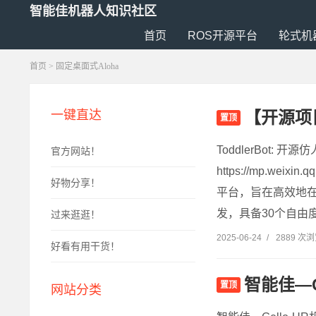
智能佳机器人知识社区
首页
ROS开源平台
轮式机
首页
>
固定桌面式Aloha
【开源项目
一键直达
置顶
ToddlerBot
官方网站！
https://mp.wei
好物分享！
平台，旨在高效地
发，具备30个自由
过来逛逛！
2025-06-24
/
2889 次
好看有用干货！
智能佳—
置顶
网站分类