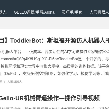
器人
GELLO遥操/手臂/Aloha
灵巧手/手套
人形机器人
】ToddlerBot：斯坦福开源仿人机器人
: 开源仿人机器人平台——低成本、高灵活性的AI学习与操作专家微信
xin.qq.com/s/6trQtVq4K8USg1XC-Fl6pAToddlerBot
在模拟环境和现实世界中收集大规模、高质量的训练数据。该平
度（DoFs），支持多种控制策略，如强化学习、模仿学习等，适
浏览
/
人形机器人
Gello-UR机械臂遥操作—操作引导视频