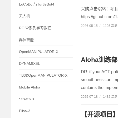
LoCoBot与TurtleBot4
采购点击跳转：项目网站：h
无人机
https://github.com
2026-05-15
/
1105 次
ROS2系列学习教程
群体智能
OpenMANIPULATOR-X
Aloha训练部署A
DYNAMIXEL
DR: if your ACT poli
TB3&OpenMANIPULATOR-X
smoothness can impr
Mobile Aloha
contains the implem
2025-07-18
/
1432 次
Stretch 3
Elisa-3
【开源项目】A