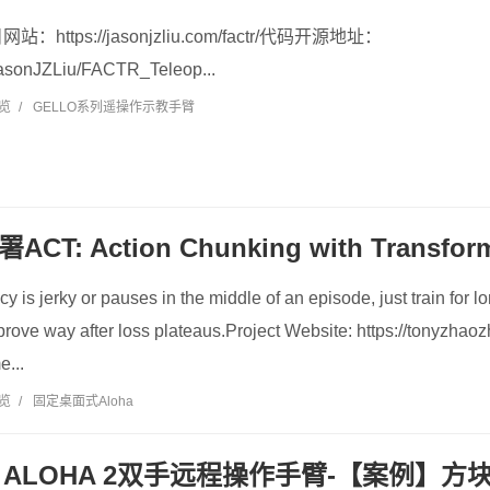
ttps://jasonjzliu.com/factr/代码开源地址：
/JasonJZLiu/FACTR_Teleop...
浏览
/
GELLO系列遥操作示教手臂
CT: Action Chunking with Transfor
cy is jerky or pauses in the middle of an episode, just train for 
ove way after loss plateaus.Project Website: https://tonyzhaozh
e...
浏览
/
固定桌面式Aloha
LOHA 2双手远程操作手臂-【案例】方块pi