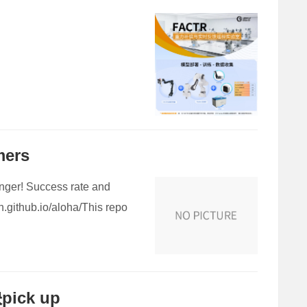
mers
longer! Success rate and
.github.io/aloha/This repo
ck up