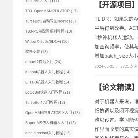
TurtleBot3-入门
(17)
【开源项目】A
TB3+OpenMANIPULATOR
(17)
TL;DR：如果您
TurtleBot3自动驾驶Noetic
(13)
平后得到改善。ACT
TB3-PC端配置系列教程
(10)
1秒钟机器人运动。-
WidowX-250s(6DOF)
(10)
加查询频率，使其与
软件安装
(13)
增加batch_size大
e-puck2快速入门
(24)
2024-05-31
/
2721 次
Kilobot机器人入门教程
(14)
Elisa-3机器人入门教程
(14)
【论文精读】固
LoCoBot快速入门教程
(21)
对于机器人来说，
TurtleBot4入门教程
(12)
细协调以及闭环视
OpenMANIPULATOR-X入门
(13)
难以设置。学习能
Super-MS仿人机器人入门
(13)
作界面收集的真实
omnidirectbot入门教程
(13)