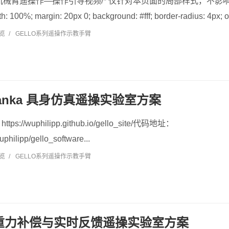
机械臂遥操作—操作引导视频/* 仅针对本页面的局部样式，不影响全局 */ .
h: 100%; margin: 20px 0; background: #fff; border-radius: 4px; ov
浏览
/
GELLO系列遥操作示教手臂
 Franka 具身仿真遥操实验室方案
//wuphilipp.github.io/gello_site/代码地址：
uphilipp/gello_software...
浏览
/
GELLO系列遥操作示教手臂
R 重力补偿与实时反馈遥操实验室方案