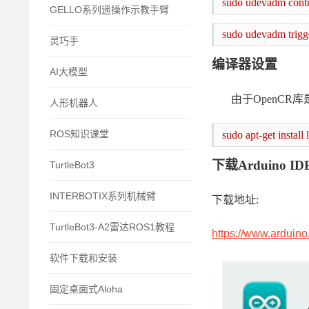
sudo udevadm contro
GELLO系列遥操作示教手臂
sudo udevadm trigg
灵巧手
编译器设置
AI大模型
由于
OpenCR
人形机器人
ROS知识课堂
sudo apt-get install
下载
Arduino ID
TurtleBot3
INTERBOTIX系列机械臂
下载地址
:
TurtleBot3-A2雷达ROS1教程
https://www.arduino
软件下载和安装
固定桌面式Aloha