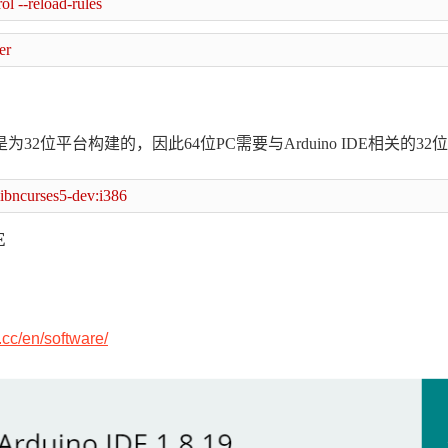
l --reload-rules
er
库是为32位平台构建的，因此64位PC需要与Arduino
IDE相关的32
 libncurses5-dev:i386
E
.cc/en/software/