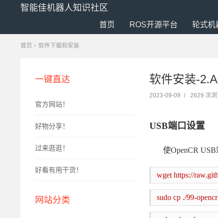
智能佳机器人知识社区
首页
ROS开源平台
轮式机
首页
>
软件下载和安装
软件安装-2.A
一键直达
2023-09-09
/
2629 次
官方网站！
USB端口设置
好物分享！
过来逛逛！
使
OpenCR U
好看有用干货！
wget https://raw.g
sudo cp ./99-opencr-
网站分类