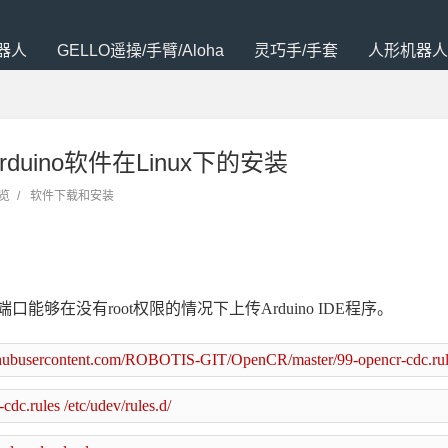
器人
GELLO遥操/手臂/Aloha
灵巧手/手套
人形机器人
rduino软件在Linux下的安装
浏览
/
软件下载和安装
SB端口能够在没有root权限的情况下上传Arduino IDE程序。
ithubusercontent.com/ROBOTIS-GIT/OpenCR/master/99-opencr-cdc.rul
cdc.rules /etc/udev/rules.d/