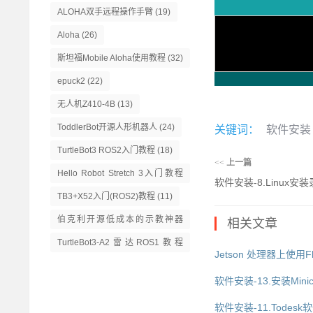
ALOHA双手远程操作手臂
(19)
Aloha
(26)
斯坦福Mobile Aloha使用教程
(32)
epuck2
(22)
无人机Z410-4B
(13)
ToddlerBot开源人形机器人
(24)
关键词：
软件安装
TurtleBot3 ROS2入门教程
(18)
<<
上一篇
Hello Robot Stretch 3入门教程
软件安装-8.Linux安
(14)
TB3+X52入门(ROS2)教程
(11)
伯克利开源低成本的示教神器
相关文章
GELLO
(13)
TurtleBot3-A2雷达ROS1教程
Jetson 处理器上使用Fl
(16)
软件安装-13.安装Minic
软件安装-11.Todes