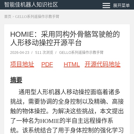
智能佳机器人知识社区
展开菜单
首页
>
GELLO系列遥操作示教手臂
HOMIE：采用同构外骨骼驾驶舱的
人形移动操控开源平台
2026-04-23
/
511 次浏览
/
GELLO系列遥操作示教手臂
项目地址
PDF
HTML
开源代码地址
摘要
通用型人形机器人移动操控面临着诸多
挑战，需要协调的全身控制以及精确、高接
触的物体操控。为解决这些挑战，本文提出
了一种名为
HOMIE
的半自主远程操作系
统。该系统结合了用于身体控制的强化学习