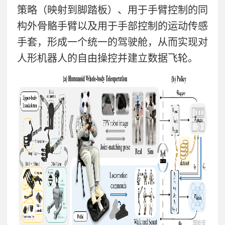
策略（映射到脚踏板）、用于手臂控制的同
构外骨骼手臂以及用于手部控制的运动传感
手套，形成一个统一的驾驶舱，从而实现对
人形机器人的自由操控并建立数据飞轮。