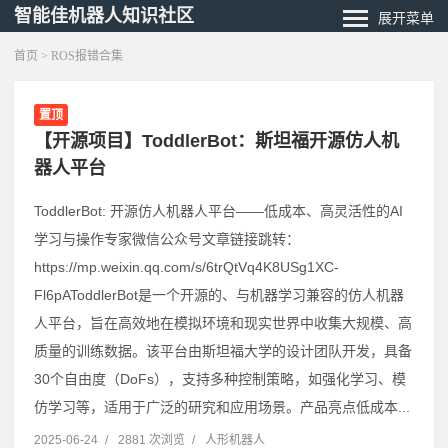
智能佳机器人知识社区
展开菜单
首页
> ROS报错合集
置顶
【开源项目】ToddlerBot：斯坦福开源仿人机
器人平台
ToddlerBot: 开源仿人机器人平台——低成本、高灵活性的AI
学习与操作专家微信公众号文章链接跳转：
https://mp.weixin.qq.com/s/6trQtVq4K8USg1XC-
Fl6pAToddlerBot是一个开源的、与机器学习兼容的仿人机器
人平台，旨在高效地在模拟环境和现实世界中收集大规模、高
质量的训练数据。该平台由斯坦福大学的设计团队开发，具备
30个自由度（DoFs），支持多种控制策略，如强化学习、模
仿学习等，适用于广泛的研究和应用场景。产品亮点低成本...
2025-06-24
/
2881 次浏览
/
人形机器人