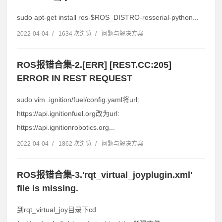
sudo apt-get install ros-$ROS_DISTRO-rosserial-python...
2022-04-04
/
1634 次浏览
/
问题与解决方案
ROS报错合集-2.[ERR] [REST.CC:205]
ERROR IN REST REQUEST
sudo vim .ignition/fuel/config.yaml将url:
https://api.ignitionfuel.org改为url:
https://api.ignitionrobotics.org...
2022-04-04
/
1862 次浏览
/
问题与解决方案
ROS报错合集-3.'rqt_virtual_joyplugin.xml'
file is missing.
到rqt_virtual_joy目录下cd