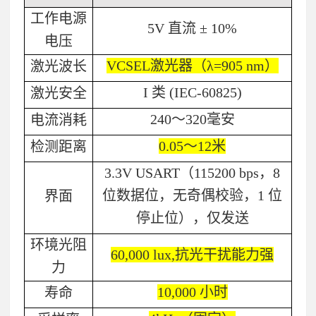
工作电源
5V
直流 ±
10%
电压
VCSEL
激光器（λ
=905 nm
）
激光波长
I
类
(IEC-60825)
激光安全
240
～
320
毫安
电流消耗
0.05
～
12
米
检测距离
3.3V USART
（
115200 bps
，
8
位数据位，无奇偶校验，
1
位
界面
停止位），仅发送
环境光阻
60,000 lux,
抗光干扰能力强
力
10,000
小时
寿命