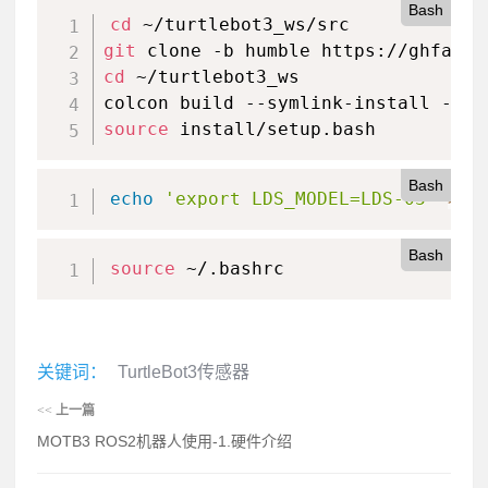
Bash
cd
git
cd
 ~/turtlebot3_ws

source
 install/setup.bash
Bash
echo
'export LDS_MODEL=LDS-03'
>>
 
Bash
source
 ~/.bashrc
关键词：
TurtleBot3传感器
<<
上一篇
MOTB3 ROS2机器人使用-1.硬件介绍