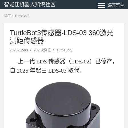
智能佳机器人知识社区
展开菜单
首页
>
TurtleBot3
TurtleBot3传感器-LDS-03 360激光
测距传感器
2025-12-03
/
982 次浏览
/
TurtleBot3
上一代
LDS
传感器（
LDS-02
）已停产，
自
2025
年起由
LDS-03
取代。