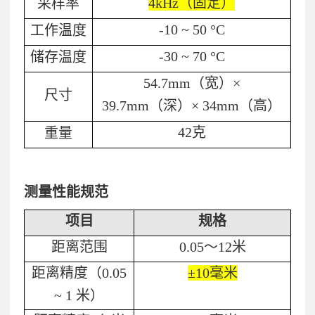
4kHz
（固定）
采样率
-10 ~ 50
°
C
工作温度
-30 ~ 70
°
C
储存温度
54.7mm
（宽）×
尺寸
39.7mm
（深）×
34mm
（高）
42
克
重量
测量性能规范
项目
规格
距离范围
0.05
～
12
米
距离精度（
0.05
±
10
毫米
~ 1
米）