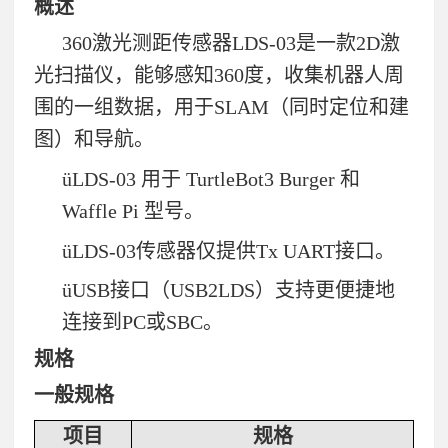
概述
360
激光测距传感器
LDS-03
是一款
2D
激
光扫描仪，能够感知
360
度，收集机器人周
围的一组数据，用于
SLAM
（同时定位和建
图）和导航。
ü
LDS-03
用于
TurtleBot3 Burger
和
Waffle Pi
型号。
ü
LDS-03
传感器仅提供
Tx UART
接口。
ü
USB
接口（
USB2LDS
）支持更便捷地
连接到
PC
或
SBC
。
规格
一般规格
项目
规格