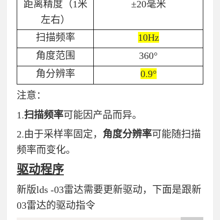
距离精度（
1
米
±
20
毫米
左右）
扫描频率
10Hz
角度范围
360
°
角分辨率
0.9
°
注意：
1.
扫描频率
可能因产品而异。
2.
由于采样率固定，
角度分辨率
可能随扫描
频率而变化。
驱动程序
新版lds -03雷达需要更新驱动，下面是跟新
03雷达的驱动指令