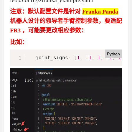
注意：默认配置文件是
针对
Franka Panda
机器人设计的领导者手臂控制参数，要适配
FR3 ，可能要更改相应参数：
比如：
Python
  joint_signs
:
[
1
,
-
1
,
1
,
-
1
,
1
,
-