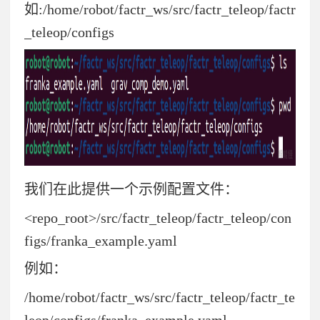
如:
/home/robot/factr_ws/src/factr_teleop/factr
_teleop/configs
我们在此提供一个示例配置文件：
<repo_root>/src/factr_teleop/factr_teleop/con
figs/franka_example.yaml
例如：
/home/robot/factr_ws/src/factr_teleop/factr_te
leop/configs/franka_example.yaml