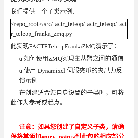
我们提供一个子类示例：
<repo_root>/src/factr_teleop/factr_teleop/fact
r_teleop_franka_zmq.py
此实现
FACTRTeleopFrankaZMQ
演示了：
ü
如何使用
ZMQ
实现主从臂之间的通信
ü
使用
Dynamixel
伺服夹爪的夹爪力反
馈示例
在创建适合您自身设置的子类时，可将
此作为参考或起点。
注意：如果您创建了自定义子类，请确
保将其添加
entry_points
到此包的相应部分