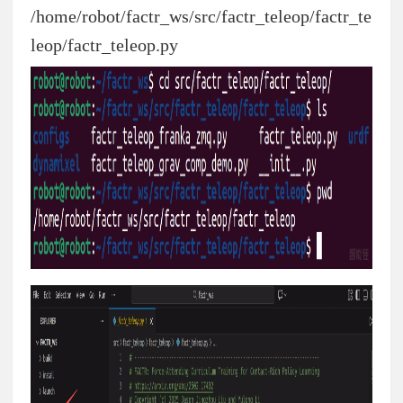
/home/robot/factr_ws/src/factr_teleop/factr_te
leop/factr_teleop.py