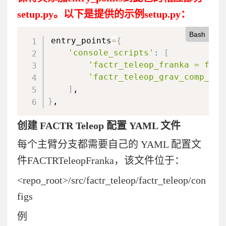
setup.py
。以下是提供的示例
setup.py
：
Bash
entry_points
=
{
'console_scripts'
:
[
'factr_teleop_franka = fact
'factr_teleop_grav_comp_dem
]
}
,
创建
FACTR Teleop
配置
YAML
文件
每个主臂
分支都需要自己的
YAML
配置文
件
FACTRTeleopFranka
，该文件位于：
<repo_root>/src/factr_teleop/factr_teleop/con
figs
例