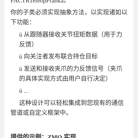
FACTRTeleopFranka
。
你的子类必须实现抽象方法，以实现诸如以
下功能：
ü
从跟随器接收关节扭矩数据（用于力
反馈）
ü
向关注者发布联合持仓目标
ü
发送和接收夹爪的力反馈信号（夹爪
的具体实现方式由用户自行决定）
ü
...
这种设计可以轻松集成到您现有的通信
管道或自定义框架中。
提供的示例：
ZMQ
实现