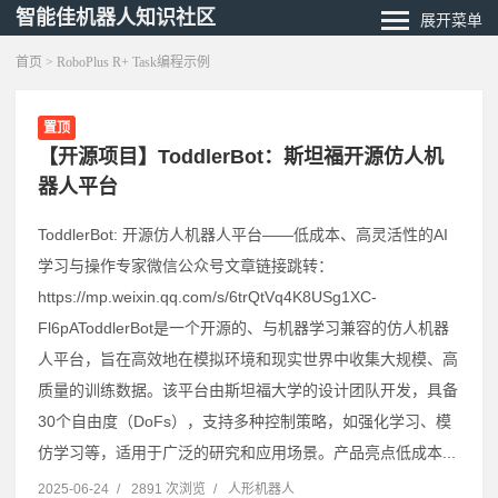
智能佳机器人知识社区
展开菜单
首页
> RoboPlus R+ Task编程示例
置顶
【开源项目】ToddlerBot：斯坦福开源仿人机
器人平台
ToddlerBot: 开源仿人机器人平台——低成本、高灵活性的AI
学习与操作专家微信公众号文章链接跳转：
https://mp.weixin.qq.com/s/6trQtVq4K8USg1XC-
Fl6pAToddlerBot是一个开源的、与机器学习兼容的仿人机器
人平台，旨在高效地在模拟环境和现实世界中收集大规模、高
质量的训练数据。该平台由斯坦福大学的设计团队开发，具备
30个自由度（DoFs），支持多种控制策略，如强化学习、模
仿学习等，适用于广泛的研究和应用场景。产品亮点低成本...
2025-06-24
/
2891 次浏览
/
人形机器人