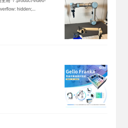
product-video-
erflow: hidden;...