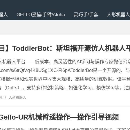
器人
GELLO遥操/手臂/Aloha
灵巧手/手套
人形机器人
】ToddlerBot：斯坦福开源仿人机器人
: 开源仿人机器人平台——低成本、高灵活性的AI学习与操作专家微信
xin.qq.com/s/6trQtVq4K8USg1XC-Fl6pAToddlerBot
在模拟环境和现实世界中收集大规模、高质量的训练数据。该平
度（DoFs），支持多种控制策略，如强化学习、模仿学习等，适
浏览
/
人形机器人
Gello-UR机械臂遥操作—操作引导视频