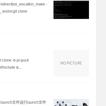
nidirectbot_wscatkin_make -
s/srcgit clone
 clone -b pi-puck
#include &...
aunch文件运行launch文件