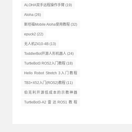
ALOHA双手远程操作手臂
(19)
Aloha
(26)
斯坦福Mobile Aloha使用教程
(32)
epuck2
(22)
无人机Z410-4B
(13)
ToddlerBot开源人形机器人
(24)
TurtleBot3 ROS2入门教程
(18)
Hello Robot Stretch 3入门教程
(14)
TB3+X52入门(ROS2)教程
(11)
伯克利开源低成本的示教神器
GELLO
(13)
TurtleBot3-A2雷达ROS1教程
(16)