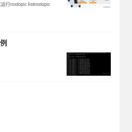
stopic listrostopic
案例