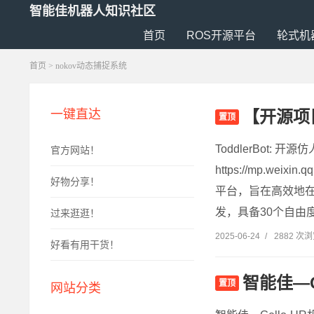
智能佳机器人知识社区
首页
ROS开源平台
轮式机
首页
> nokov动态捕捉系统
【开源项目
一键直达
置顶
ToddlerBot
官方网站！
https://mp.wei
好物分享！
平台，旨在高效地
发，具备30个自由
过来逛逛！
2025-06-24
/
2882 次
好看有用干货！
智能佳—
置顶
网站分类