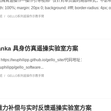
机械臂遥操作—操作引导视频/* 仅针对本页面的局部样式，不影响全局 */ .
h: 100%; margin: 20px 0; background: #fff; border-radius: 4px; ov
浏览
/
GELLO系列遥操作示教手臂
 Franka 具身仿真遥操实验室方案
//wuphilipp.github.io/gello_site/代码地址：
uphilipp/gello_software...
浏览
/
GELLO系列遥操作示教手臂
R 重力补偿与实时反馈遥操实验室方案