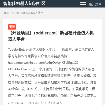
智能佳机器人知识社区
展开菜单
首页
> MOTB3 ROS2机器人使用
置顶
【开源项目】ToddlerBot：斯坦福开源仿人机
器人平台
ToddlerBot: 开源仿人机器人平台——低成本、高灵活性的AI
学习与操作专家微信公众号文章链接跳转：
https://mp.weixin.qq.com/s/6trQtVq4K8USg1XC-
Fl6pAToddlerBot是一个开源的、与机器学习兼容的仿人机器
人平台，旨在高效地在模拟环境和现实世界中收集大规模、高
质量的训练数据。该平台由斯坦福大学的设计团队开发，具备
30个自由度（DoFs），支持多种控制策略，如强化学习、模
仿学习等，适用于广泛的研究和应用场景。产品亮点低成本...
2025-06-24
/
2901 次浏览
/
人形机器人