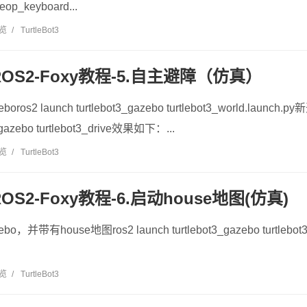
eleop_keyboard...
浏览
/
TurtleBot3
t3-ROS2-Foxy教程-5.自主避障（仿真）
os2 launch turtlebot3_gazebo turtlebot3_world.la
3_gazebo turtlebot3_drive效果如下：...
浏览
/
TurtleBot3
3-ROS2-Foxy教程-6.启动house地图(仿真)
带有house地图ros2 launch turtlebot3_gazebo turtlebot
浏览
/
TurtleBot3