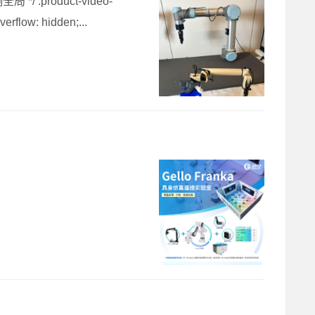
product-video-
erflow: hidden;...