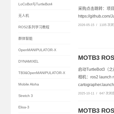
LoCoBot与TurtleBot4
采购点击跳转：项目网站：h
无人机
https://github.com
2026-05-15
/
1105 次
ROS2系列学习教程
群体智能
OpenMANIPULATOR-X
MOTB3 RO
DYNAMIXEL
启动TurtleBot3（之
TB3&OpenMANIPULATOR-X
相机：ros2 launch r
Mobile Aloha
cartographer.laun
2025-10-11
/
647 次浏
Stretch 3
Elisa-3
MOTB3 R