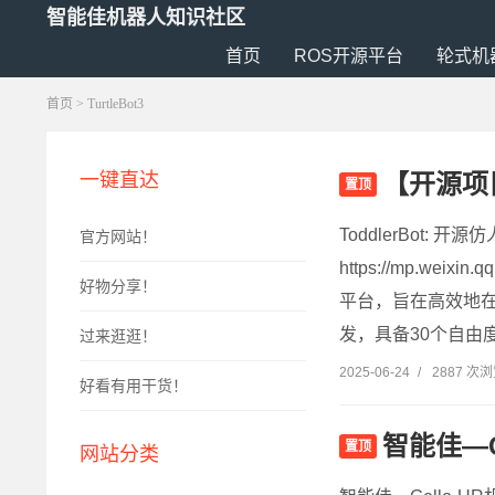
智能佳机器人知识社区
首页
ROS开源平台
轮式机
首页
>
TurtleBot3
【开源项目
一键直达
置顶
ToddlerBot
官方网站！
https://mp.wei
好物分享！
平台，旨在高效地
发，具备30个自由
过来逛逛！
2025-06-24
/
2887 次
好看有用干货！
智能佳—
置顶
网站分类