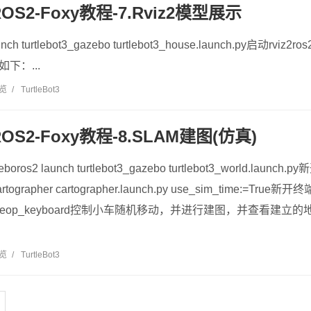
3-ROS2-Foxy教程-7.Rviz2模型展示
h turtlebot3_gazebo turtlebot3_house.launch.py启动rviz2ros2 
果如下：...
浏览
/
TurtleBot3
3-ROS2-Foxy教程-8.SLAM建图(仿真)
s2 launch turtlebot3_gazebo turtlebot3_world.laun
_cartographer cartographer.launch.py use_sim_time:=Tru
eleop teleop_keyboard控制小车随机移动，并进行建图，并查
浏览
/
TurtleBot3