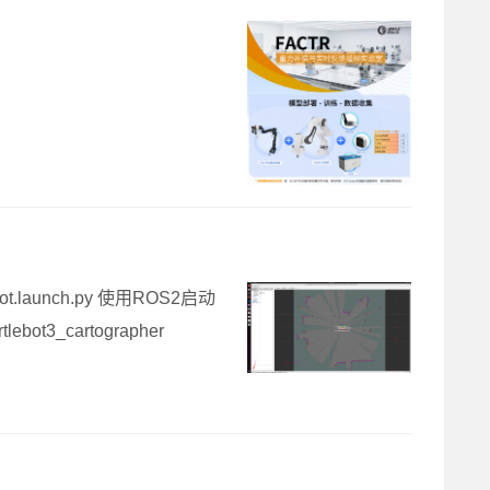
ot.launch.py 使用ROS2启动
ebot3_cartographer