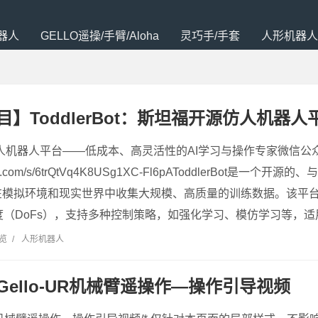
器人
GELLO遥操/手臂/Aloha
灵巧手/手套
人形机器人
】ToddlerBot：斯坦福开源仿人机器人
: 开源仿人机器人平台——低成本、高灵活性的AI学习与操作专家微信
xin.qq.com/s/6trQtVq4K8USg1XC-Fl6pAToddlerBot
在模拟环境和现实世界中收集大规模、高质量的训练数据。该平
度（DoFs），支持多种控制策略，如强化学习、模仿学习等，适
浏览
/
人形机器人
Gello-UR机械臂遥操作—操作引导视频