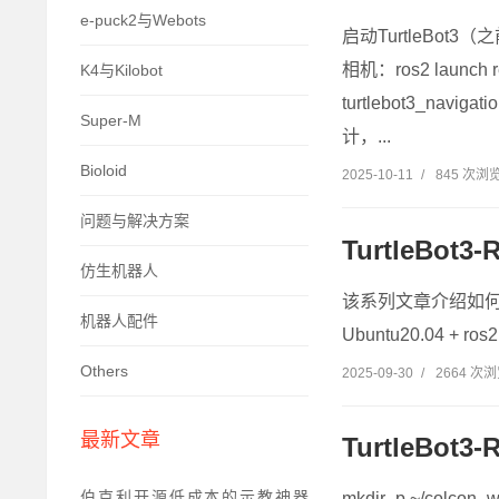
e-puck2与Webots
启动TurtleBot3（之
相机：ros2 launch 
K4与Kilobot
turtlebot3_nav
Super-M
计，...
Bioloid
2025-10-11
/
845 次浏
问题与解决方案
TurtleBot
仿生机器人
该系列文章介绍如何在
机器人配件
Ubuntu20.04 + ros2 
Others
2025-09-30
/
2664 次
最新文章
TurtleBot
伯克利开源低成本的示教神器
mkdir -p ~/colcon_w