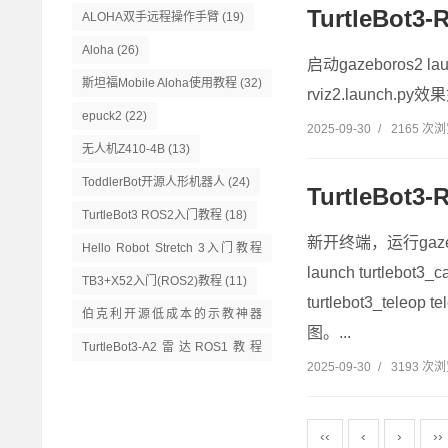
TurtleBot
ALOHA双手远程操作手臂
(19)
Aloha
(26)
启动gazeboros2 launc
斯坦福Mobile Aloha使用教程
(32)
rviz2.launch.py效
epuck2
(22)
2025-09-30
/
2165 次
无人机Z410-4B
(13)
ToddlerBot开源人形机器人
(24)
TurtleBot
TurtleBot3 ROS2入门教程
(18)
新开终端，运行gazeboro
Hello Robot Stretch 3入门教程
launch turtlebot3
(14)
TB3+X52入门(ROS2)教程
(11)
turtlebot3_t
伯克利开源低成本的示教神器
图。...
GELLO
(13)
TurtleBot3-A2雷达ROS1教程
2025-09-30
/
3193 次
(16)
‹‹
‹
›
››