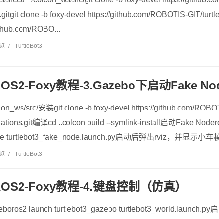
tgit clone -b foxy-devel https://github.com/ROBOTIS-GIT/turtle
github.com/ROBO...
浏览
/
TurtleBot3
3-ROS2-Foxy教程-3.Gazebo下启动Fake No
ws/src/安装git clone -b foxy-devel https://github.com/ROBO
ulations.git编译cd ..colcon build --symlink-install启动Fake Noder
_node turtlebot3_fake_node.launch.py启动后弹出rviz，并显
浏览
/
TurtleBot3
t3-ROS2-Foxy教程-4.键盘控制（仿真）
2 launch turtlebot3_gazebo turtlebot3_world.launch.