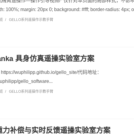
机械臂遥操作—操作引导视频/* 仅针对本页面的局部样式，不影响全局 */ .
h: 100%; margin: 20px 0; background: #fff; border-radius: 4px; ov
浏览
/
GELLO系列遥操作示教手臂
 Franka 具身仿真遥操实验室方案
//wuphilipp.github.io/gello_site/代码地址：
uphilipp/gello_software...
浏览
/
GELLO系列遥操作示教手臂
R 重力补偿与实时反馈遥操实验室方案