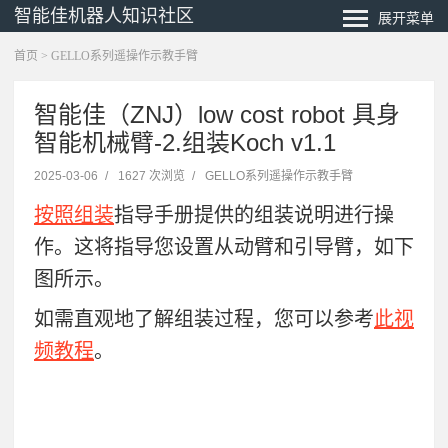
智能佳机器人知识社区
展开菜单
首页
>
GELLO系列遥操作示教手臂
智能佳（ZNJ）low cost robot 具身
智能机械臂-2.组装Koch v1.1
2025-03-06
/
1627 次浏览
/
GELLO系列遥操作示教手臂
按照
组装
指导手册
提供的组装说明进行操
作。这将指导您设置从动臂和引导臂，如下
图所示。
如需直观地了解组装过程，您可以参考
此视
频教程
。